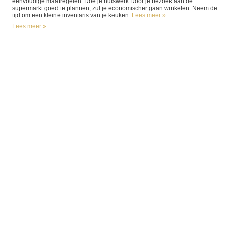
eenvoudige maatregelen. Doe je huiswerk Door je bezoek aan de
supermarkt goed te plannen, zul je economischer gaan winkelen. Neem de
tijd om een kleine inventaris van je keuken
Lees meer »
Lees meer »