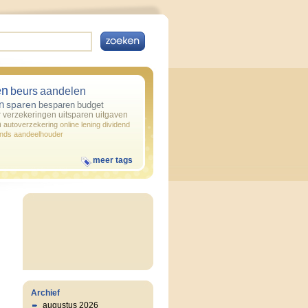
en
beurs
aandelen
n
sparen
besparen
budget
r
verzekeringen
uitsparen
uitgaven
n
autoverzekering
online
lening
dividend
onds
aandeelhouder
meer tags
Archief
augustus 2026