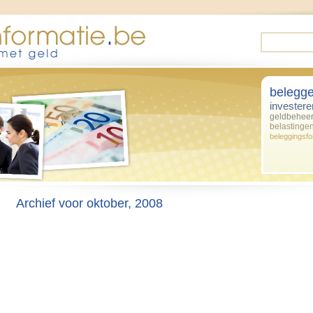
belegg
investere
geldbehee
belastinge
beleggingsf
Archief voor oktober, 2008