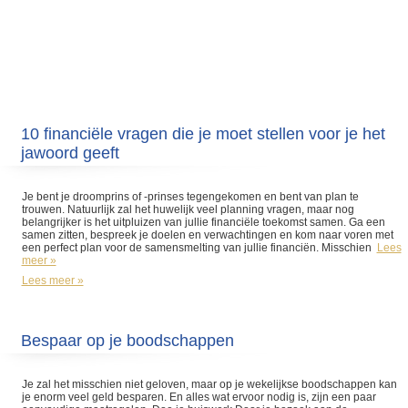
10 financiële vragen die je moet stellen voor je het
jawoord geeft
Je bent je droomprins of -prinses tegengekomen en bent van plan te
trouwen. Natuurlijk zal het huwelijk veel planning vragen, maar nog
belangrijker is het uitpluizen van jullie financiële toekomst samen. Ga een
samen zitten, bespreek je doelen en verwachtingen en kom naar voren met
een perfect plan voor de samensmelting van jullie financiën. Misschien
Lees
meer »
Lees meer »
Bespaar op je boodschappen
Je zal het misschien niet geloven, maar op je wekelijkse boodschappen kan
je enorm veel geld besparen. En alles wat ervoor nodig is, zijn een paar