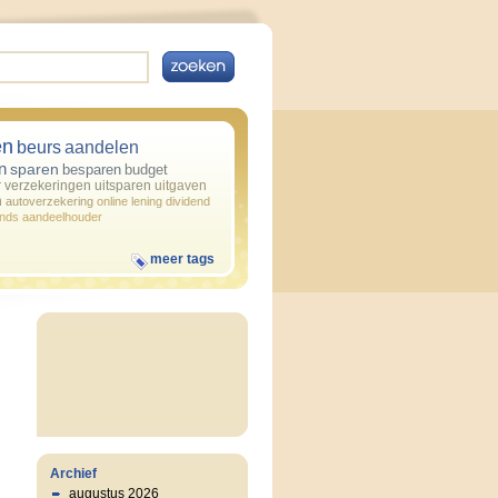
en
beurs
aandelen
n
sparen
besparen
budget
r
verzekeringen
uitsparen
uitgaven
n
autoverzekering
online
lening
dividend
onds
aandeelhouder
meer tags
Archief
augustus 2026