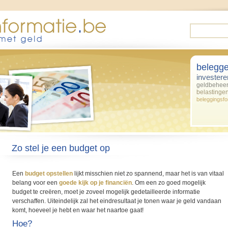
belegg
investere
geldbehee
belastinge
beleggingsf
Zo stel je een budget op
Een
budget opstellen
lijkt misschien niet zo spannend, maar het is van vitaal
belang voor een
goede kijk op je financiën
. Om een zo goed mogelijk
budget te creëren, moet je zoveel mogelijk gedetailleerde informatie
verschaffen. Uiteindelijk zal het eindresultaat je tonen waar je geld vandaan
komt, hoeveel je hebt en waar het naartoe gaat!
Hoe?