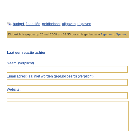
budget
,
financiën
,
geldbeheer
,
uitgaven
,
uitgeven
Dit bericht is gepost op 26 mei 2008 om 08:55 uur en is geplaatst in
Algemeen
,
Sparen
.
Laat een reactie achter
Naam: (verplicht)
Email adres: (zal niet worden geplubliceerd) (verplicht)
Website: