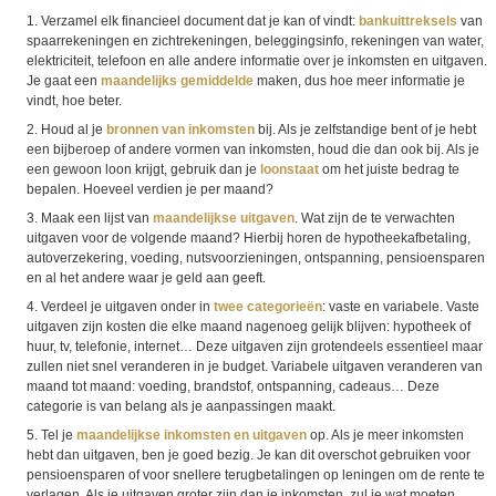
1. Verzamel elk financieel document dat je kan of vindt:
bankuittreksels
van
spaarrekeningen en zichtrekeningen, beleggingsinfo, rekeningen van water,
elektriciteit, telefoon en alle andere informatie over je inkomsten en uitgaven.
Je gaat een
maandelijks gemiddelde
maken, dus hoe meer informatie je
vindt, hoe beter.
2. Houd al je
bronnen van inkomsten
bij. Als je zelfstandige bent of je hebt
een bijberoep of andere vormen van inkomsten, houd die dan ook bij. Als je
een gewoon loon krijgt, gebruik dan je
loonstaat
om het juiste bedrag te
bepalen. Hoeveel verdien je per maand?
3. Maak een lijst van
maandelijkse uitgaven
. Wat zijn de te verwachten
uitgaven voor de volgende maand? Hierbij horen de hypotheekafbetaling,
autoverzekering, voeding, nutsvoorzieningen, ontspanning, pensioensparen
en al het andere waar je geld aan geeft.
4. Verdeel je uitgaven onder in
twee categorieën
: vaste en variabele. Vaste
uitgaven zijn kosten die elke maand nagenoeg gelijk blijven: hypotheek of
huur, tv, telefonie, internet… Deze uitgaven zijn grotendeels essentieel maar
zullen niet snel veranderen in je budget. Variabele uitgaven veranderen van
maand tot maand: voeding, brandstof, ontspanning, cadeaus… Deze
categorie is van belang als je aanpassingen maakt.
5. Tel je
maandelijkse inkomsten en uitgaven
op. Als je meer inkomsten
hebt dan uitgaven, ben je goed bezig. Je kan dit overschot gebruiken voor
pensioensparen of voor snellere terugbetalingen op leningen om de rente te
verlagen. Als je uitgaven groter zijn dan je inkomsten, zul je wat moeten