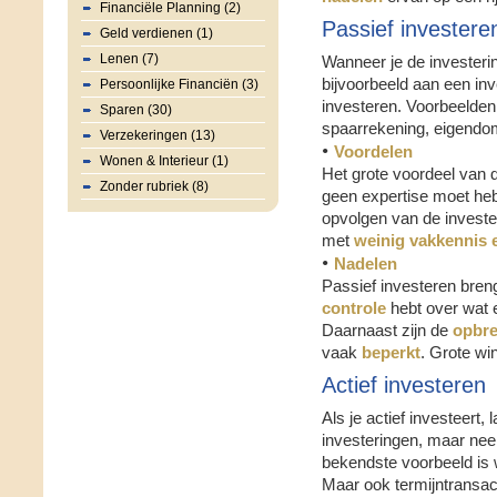
Financiële Planning (2)
Passief investere
Geld verdienen (1)
Lenen (7)
Wanneer je de investeri
bijvoorbeeld aan een inv
Persoonlijke Financiën (3)
investeren. Voorbeelden
Sparen (30)
spaarrekening, eigendom
Verzekeringen (13)
•
Voordelen
Wonen & Interieur (1)
Het grote voordeel van d
Zonder rubriek (8)
geen expertise moet heb
opvolgen van de investe
met
weinig vakkennis e
•
Nadelen
Passief investeren bren
controle
hebt over wat e
Daarnaast zijn de
opbr
vaak
beperkt
. Grote wi
Actief investeren
Als je actief investeert, 
investeringen, maar nee
bekendste voorbeeld is 
Maar ook termijntransac